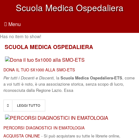
Scuola Medica Ospedaliera
Menu
Has no item to show!
SCUOLA MEDICA OSPEDALIERA
DONA IL TUO 5X1000 ALLA SMO-ETS
Per tutti i Docenti e Discenti,
la
Scuola Medica Ospedaliera-ETS
, come
a voi tutti è noto,
è una associazione storica, senza scopo di lucro,
riconosciuta dalla Regione Lazio. Essa
LEGGI TUTTO
PERCORSI DIAGNOSTICI IN EMATOLOGIA
ACQUISTA ONLINE
- Si può acquistare su tutte le librerie online,